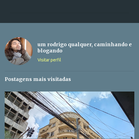
o
m
e
n
t
um rodrigo qualquer, caminhando e
á
blogando
r
Visitar perfil
i
o
Postagens mais visitadas
s