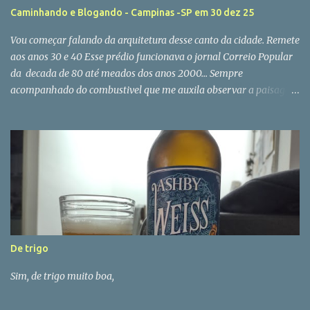
Caminhando e Blogando - Campinas -SP em 30 dez 25
Vou começar falando da arquitetura desse canto da cidade. Remete
aos anos 30 e 40 Esse prédio funcionava o jornal Correio Popular
da decada de 80 até meados dos anos 2000... Sempre
acompanhado do combustivel que me auxila observar a paisagem
urbana Lembrando sempre se abcaba 1 tem outro Um Original
outro Heineken, respectivamente Apenas fotos que consigo fazer
sentado na cadeira do Facca Bar Detalhe da rua Outra Tudo que é
bom um dia acaba E hora de sair, ja é hora ... Observem o nobre
Gilmar, no canto esquerdo de camisa amarela, o responsável por
essa ultima bela e gelada tulipa de Heineken...
De trigo
Sim, de trigo muito boa,